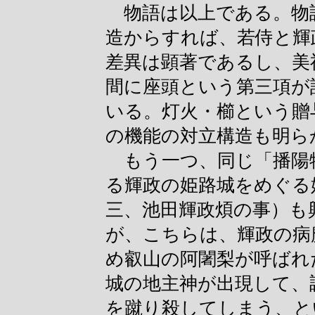
物語は以上である。物
造からすれば、若侍と輝
差異は顕著であるし、美
間に座頭という第三項が
いる。灯火・櫛という贈
の機能の対立構造も明ら
もう一つ、同じ「播陽
る輝政の姫路城をめぐる
三、池田輝政煩の事）も
が、こちらは、輝政の病
め叡山の阿闍梨が呼ばれ
城の地主神が出現して、
を蹴り殺してしまう、と