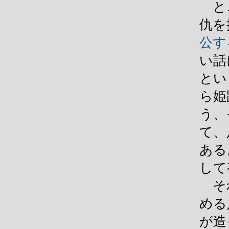
とこ
仇を
公す
い話
とい
ら姫
う、
て、
ある
して
それ
める
が造