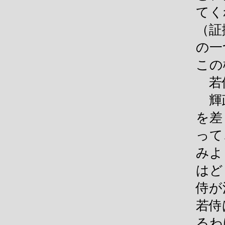
てく
（証
の一
この
若侍
輝政
を差
って
みよ
はど
侍が
若侍
るわ