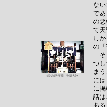
ない
であ
の悪
て天
しか
の「
そう
つし
まう
姫路城天守閣 刑部大神
には
に掲
話は
ある