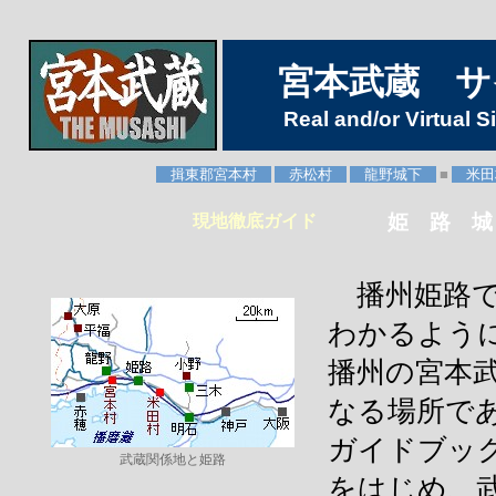
宮本武蔵 サ
Real and/or Virtual S
揖東郡宮本村
赤松村
龍野城下
■
米
姫 路 城
現地徹底ガイド
播州姫路で
わかるよう
播州の宮本
なる場所で
ガイドブッ
武蔵関係地と姫路
をはじめ、