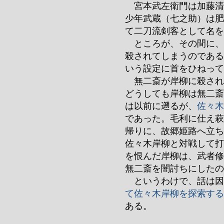
宮本武左衛門は加藤清
少年武蔵（七之助）は肥
て二刀流剣客として名を
ところが、その間に、
殺されてしまうのである
いう設定に首をひねって
無二斎が岸柳に殺され
どうしても岸柳は無二斎
は以前に遡るが、
佐々木
であった。毛利に仕え萩
帰りに、故郷姫路へ立ち
佐々木岸柳と対戦して打
を恨んだ岸柳は、武者修
無二斎を闇討ちにしたの
というわけで、話は因
て佐々木岸柳を探索する
ある。