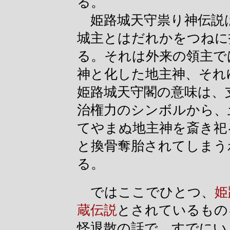
る。
姫路城天守祟り神伝説
城主とはだれかをつねに
る。それは外来の領主で
神と化した地主神、それ
姫路城天守閣の意味は、
治権力のシンボルから、
てやまぬ地主神を斎き祀
と換骨奪胎されてしまう
る。
ではここでひとつ、
姫
蔵伝説
とされているもの
怪退散の話で、すでにい