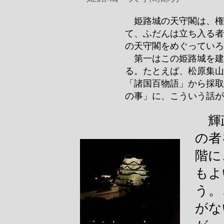
姫路城の天守閣は、権
て、ふだんは立ち入る者
の天守閣をめぐっていろ
第一はこの姫路城を建
る。たとえば、松原集山
「諸国百物語」から採取
の事」に、こういう話が
輝政
の者
階に
もよ
う。
がな