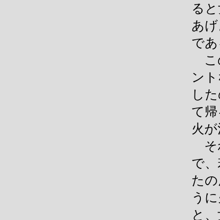
ると
あげ
であ
この
ント
した
て帰
火が
それ
で、
たの
うに
と、