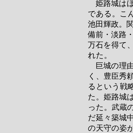
姫路城はほ
である。こ
池田輝政。
備前・淡路
万石を得て
れた。
巨城の理由
く、豊臣秀
るという戦
た。姫路城
った。武蔵
だ延々築城
の天守の姿