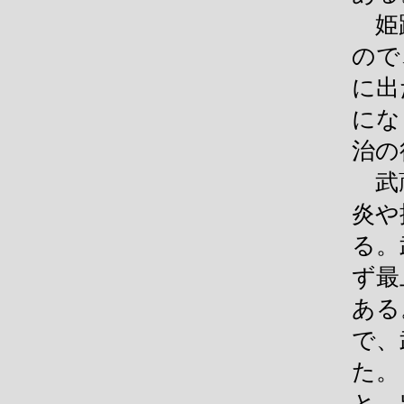
姫路
ので
に出
にな
治の
武蔵
炎や
る。
ず最
ある
で、
た。
と、