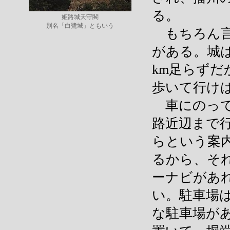
る。
姫路城天守閣
別名「白鷺城」ともいう
もちろん言
がある。城は
km足らずだ
歩いて行け
車にのって
路近辺まで
らという案
るから、そ
ーナビがあ
い。駐車場
な駐車場が