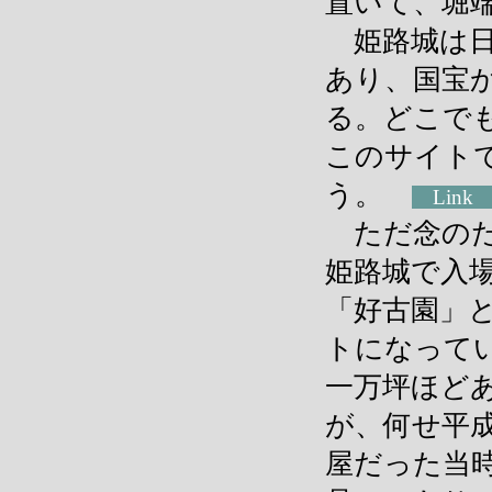
置いて、堀
姫路城は日
あり、国宝
る。どこで
このサイト
う。
Lin
ただ念のた
姫路城で入
「好古園」
トになって
一万坪ほど
が、何せ平
屋だった当