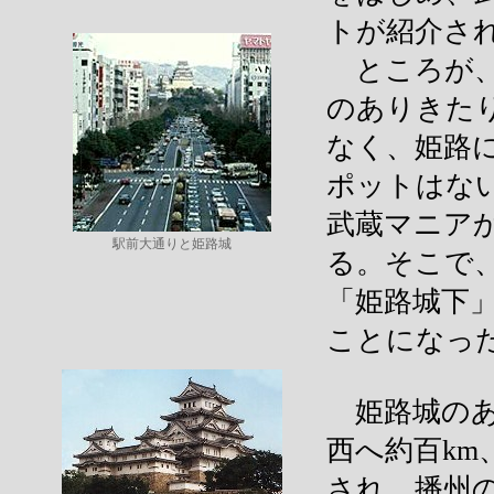
トが紹介さ
ところが、
のありきた
なく、姫路
ポットはな
武蔵マニア
駅前大通りと姫路城
る。そこで
「姫路城下
ことになっ
姫路城のあ
西へ約百km
され、播州