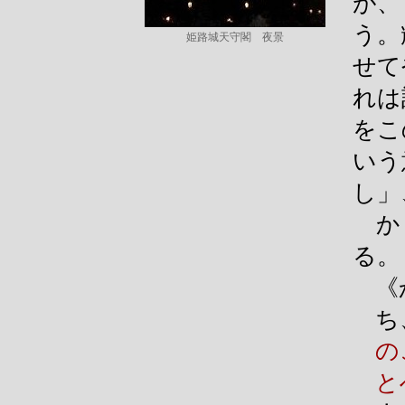
が、
う。
姫路城天守閣 夜景
せて
れは
をこ
いう
し」
かく
る。
《
ち
の
と