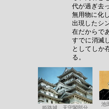
代が過ぎ去
無用物に化
出現したシ
在だからで
すでに消滅
としてしか
る。
池
姫路城 天守閣部分