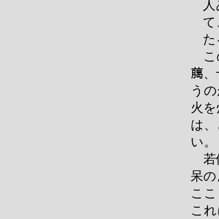
人
て
た
この
﨟、
うの
火を
は、
い。
若侍
呆の
ここ
これ