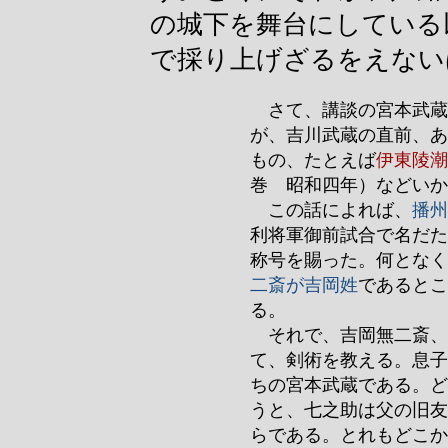
の城下を舞台にしている
で採り上げざるをえない
さて、講談の宮本武蔵
が、吉川武蔵の直前、あ
もの、たとえば
伊東陵潮
巻 昭和四年）などいか
この話によれば、
播州
利将軍御前試合で名だた
称号を賜った。何となく
二斎が吉岡姓
であるとこ
る。
それで、吉岡無二斎、
て、剣術を教える。息子
ちの宮本武蔵である。ど
うと、七之助は父の旧友
らである。とれもどこか