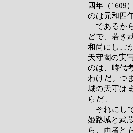
四年（160
のは元和四年
であるから
どで、若き
和尚にしご
天守閣の実
のは、時代
わけだ。つ
城の天守は
らだ。
それにして
姫路城と武
ら、両者と